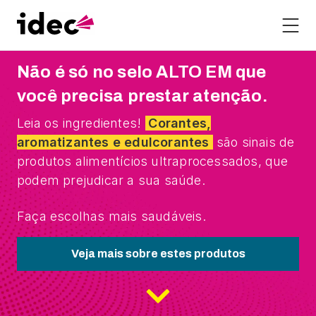
Assine nossa newsletter e alimente-se com
boa informação. Notícias, dicas e receitas
Não é só no selo ALTO EM
que
toda semana no seu e-mail.
você precisa prestar atenção.
Leia os ingredientes!
Corantes,
aromatizantes e edulcorantes
são sinais de
produtos alimentícios ultraprocessados, que
podem prejudicar a sua saúde.
Faça escolhas mais saudáveis.
Veja mais sobre estes produtos